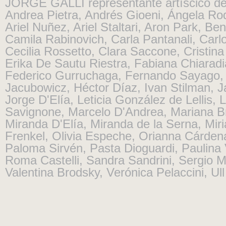
JORGE GALLI representante artíscico d
Andrea Pietra
,
Andrés Gioeni
,
Ángela Ro
Ariel Nuñez
,
Ariel Staltari
,
Aron Park
,
Ben
Camila Rabinovich
,
Carla Pantanali
,
Carl
Cecilia Rossetto
,
Clara Saccone
,
Cristin
Erika De Sautu Riestra
,
Fabiana Chiaradi
Federico Gurruchaga
,
Fernando Sayago
Jacubowicz
,
Héctor Díaz
,
Ivan Stilman
,
J
Jorge D'Elía
,
Leticia González de Lellis
,
L
Savignone
,
Marcelo D'Andrea
,
Mariana B
Miranda D'Elía
,
Miranda de la Serna
,
Mir
Frenkel
,
Olivia Espeche
,
Orianna Cárden
Paloma Sirvén
,
Pasta Dioguardi
,
Paulina
Roma Castelli
,
Sandra Sandrini
,
Sergio M
Valentina Brodsky
,
Verónica Pelaccini
,
Ul